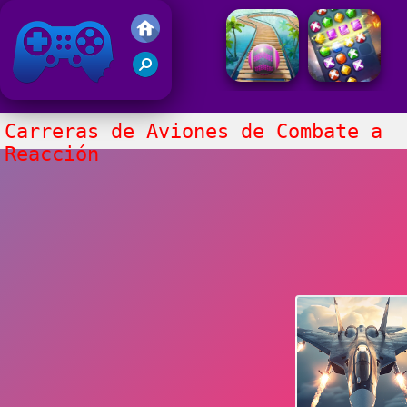
Juegos Friv
Clasico
Carreras de Aviones de Combate a
Reacción