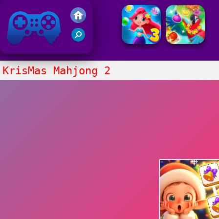
Juegos Friv
Clasico
KrisMas Mahjong 2