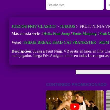
JUEGOS FRIV CLASICO
>
JUEGOS
>
FRUIT NINJA V
Más en esta serie
: #
Helix Fruit Jump
#
Fruits Mahjong
#
Fruit 
Voted
:
#SIEGE BREAK
#BAD CAT PRANKSTER - MOM 
Descripción
: Juega a Fruit Ninja VR gratis en línea en Friv C
multijugador. Juega Friv Antiguo online en todas las categoría