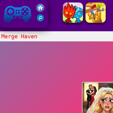
Juegos Friv
Clasico
Merge Haven