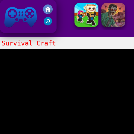
Juegos Friv
Clasico
Survival Craft