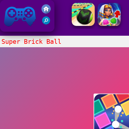
Juegos Friv
Clasico
Super Brick Ball