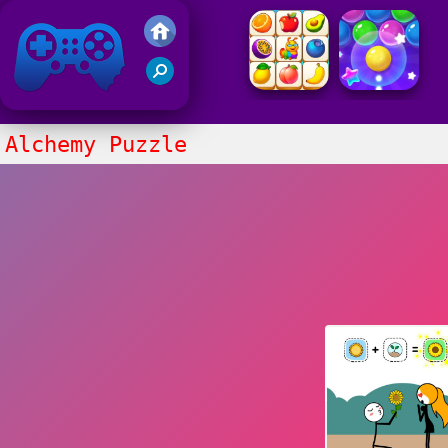
Juegos Friv
Clasico
Alchemy Puzzle