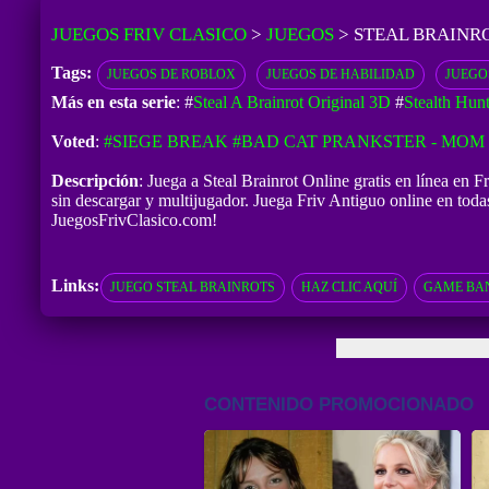
JUEGOS FRIV CLASICO
>
JUEGOS
>
STEAL BRAINR
Tags:
JUEGOS DE ROBLOX
JUEGOS DE HABILIDAD
JUEGO
Más en esta serie
: #
Steal A Brainrot Original 3D
#
Stealth Hunt
Voted
:
#SIEGE BREAK
#BAD CAT PRANKSTER - MOM 
Descripción
: Juega a Steal Brainrot Online gratis en línea en 
sin descargar y multijugador. Juega Friv Antiguo online en toda
JuegosFrivClasico.com!
Links:
JUEGO STEAL BRAINROTS
HAZ CLIC AQUÍ
GAME BAN