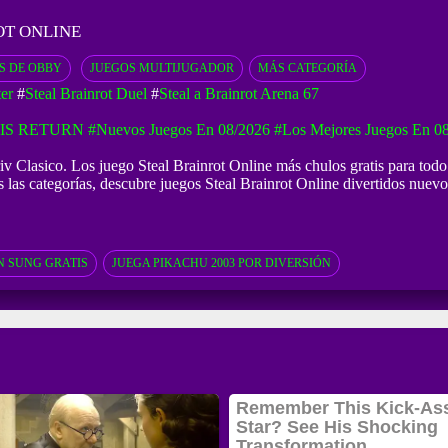
OT ONLINE
S DE OBBY
JUEGOS MULTIJUGADOR
MÁS CATEGORÍA
er
#
Steal Brainrot Duel
#
Steal a Brainrot Arena 67
IS RETURN
#Nuevos Juegos En 08/2026
#Los Mejores Juegos En 0
Friv Clasico. Los juego Steal Brainrot Online más chulos gratis para tod
s las categorías, descubre juegos Steal Brainrot Online divertidos nuev
 SUNG GRATIS
JUEGA PIKACHU 2003 POR DIVERSIÓN