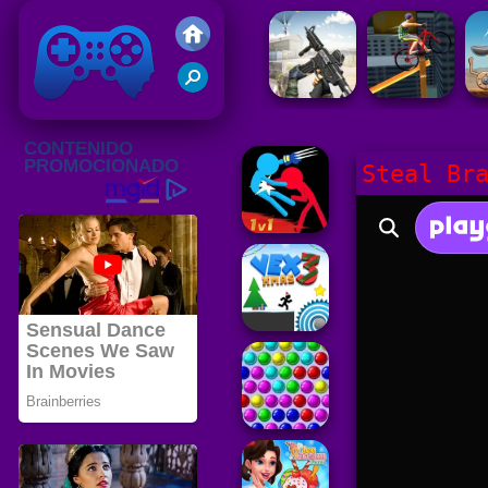
Juegos Friv
Clasico
Steal Br