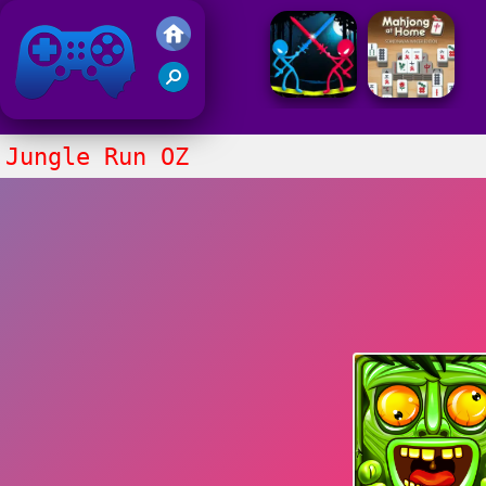
Juegos Friv
Clasico
Jungle Run OZ