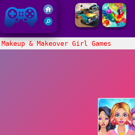
Juegos Friv
Clasico
Makeup & Makeover Girl Games