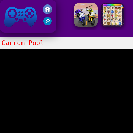
Juegos Friv
Clasico
Carrom Pool