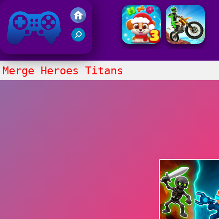
Juegos Friv
Clasico
Merge Heroes Titans