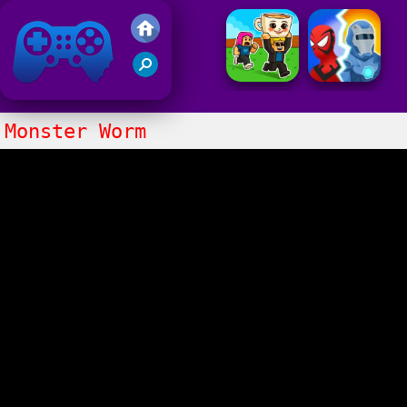
Juegos Friv
Clasico
Monster Worm