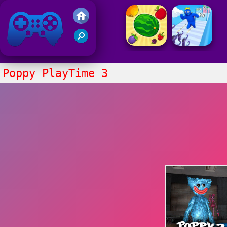
Juegos Friv
Clasico
Poppy PlayTime 3