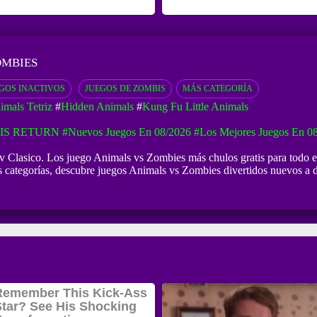
OMBIES
GOS INACTIVOS
JUEGOS DE ZOMBIS
MÁS CATEGORÍA
imals Tetriz
#
Hidden Animals
#
Kung Fu Little Animals
IS RETURN
#Nuevos Juegos En 08/2026
#Los Mejores Juegos En 0
riv Clasico. Los juego Animals vs Zombies más chulos gratis para todo 
las categorías, descubre juegos Animals vs Zombies divertidos nuevos 