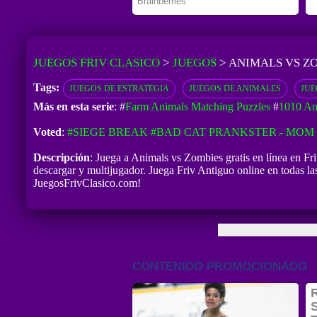
JUEGOS FRIV CLASICO
>
JUEGOS
>
ANIMALS VS Z
Tags:
JUEGOS DE ESTRATEGIA
JUEGOS DE ANIMALES
JUE
Más en esta serie
: #
Farm Animals Matching Puzzles
#
1010 An
Voted
:
#SIEGE BREAK
#BAD CAT PRANKSTER - MOM 
Descripción
: Juega a Animals vs Zombies gratis en línea en F
descargar y multijugador. Juega Friv Antiguo online en todas 
JuegosFrivClasico.com!