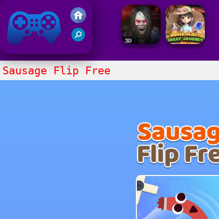
Juegos Friv
Clasico
Sausage Flip Free